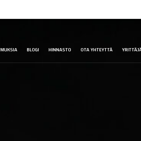
EMUKSIA
BLOGI
HINNASTO
OTA YHTEYTTÄ
YRITTÄ