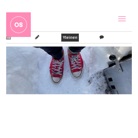
#5 PIRULLISIA ONGELMIA
No Comments
oldsoul
Yleinen
15.3.2022
Oon jo tovin tässä pohtinut erilaisia ongelmallisia tilanteita ja
jos ihan älyttömän karkeita ollaan niin niitä on kolmenlaisia:
kesyjä, sotkusia ja pirullisia. Tiedän, että tämä on kammottava
ja todella yksinkertaistava yleistys, mutta lopulta me ihmiset
ymmärretään helpommin asioita jotka ovat yksinkertaisia.