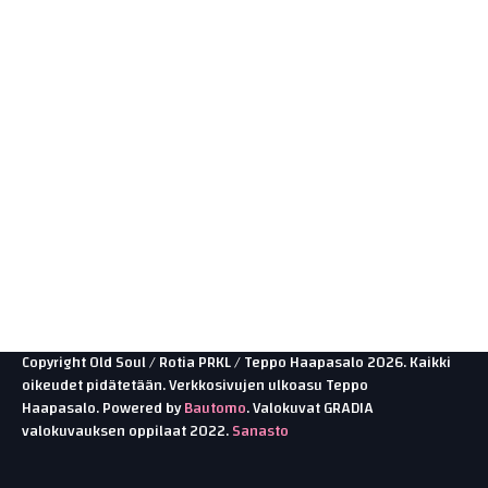
Yleinen
Meta
Kirjaudu sisään
Sisältösyöte
Kommenttisyöte
WordPress.org
Copyright Old Soul / Rotia PRKL / Teppo Haapasalo 2026. Kaikki
oikeudet pidätetään. Verkkosivujen ulkoasu Teppo
Haapasalo. Powered by
Bautomo
. Valokuvat GRADIA
valokuvauksen oppilaat 2022.
Sanasto